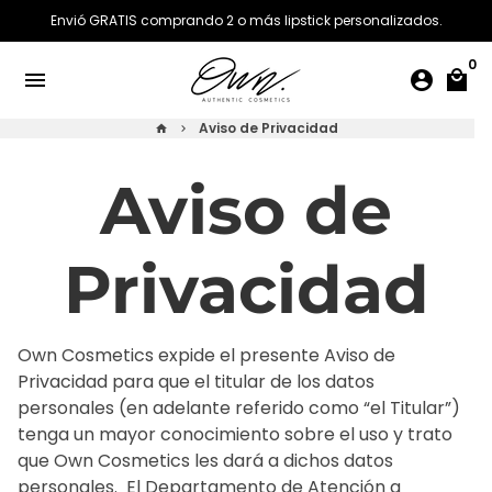
Ir
Envió GRATIS comprando 2 o más lipstick personalizados.
directamente
al
0
menu
account_circle
local_mall
contenido
Aviso de Privacidad
home
keyboard_arrow_right
Aviso de
Privacidad
Own Cosmetics expide el presente Aviso de
Privacidad para que el titular de los datos
personales (en adelante referido como “el Titular”)
tenga un mayor conocimiento sobre el uso y trato
que Own Cosmetics les dará a dichos datos
personales. ‍ El Departamento de Atención a